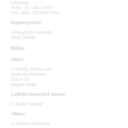
Lüneburg
St-Nr.: 33 / 204 / 01671
USt.-IdNr.: DE289817010
Registergericht:
Amtsgericht Lüneburg
HRB 204440
Bilder
Slider:
© Gorilla_Fotolia.com
Hemsedal Skisenter
DSLV (2)
Stephan Mahl
Luftbild Hemsedal/Liatunet:
© Emily Nerland
Allgäu:
© Andreas Holzmann