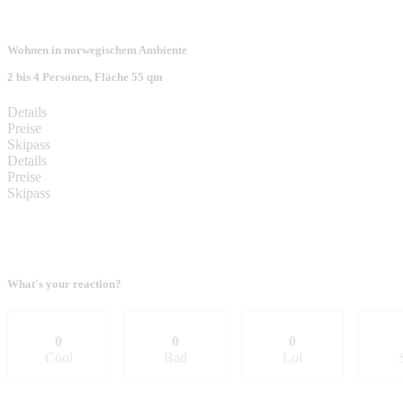
Wohnen in norwegischem Ambiente
2 bis 4 Personen, Fläche 55 qm
Details
Preise
Skipass
Details
Preise
Skipass
What's your reaction?
0
0
0
Cool
Bad
Lol