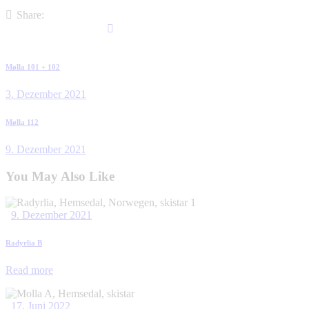
Share:
Beitragsnavigation
Previous
Mølla 101 + 102
post
3. Dezember 2021
Next
Mølla 112
post
9. Dezember 2021
You May Also Like
9. Dezember 2021
Radyrlia B
Read more
17. Juni 2022